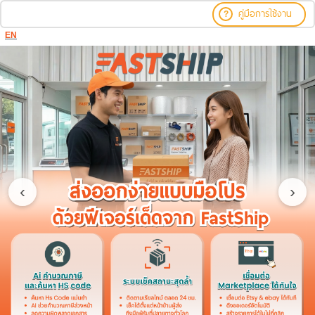
คู่มือการใช้งาน
?
EN
‹
›