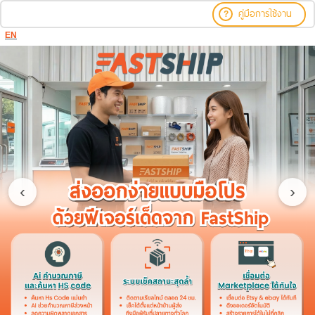
คู่มือการใช้งาน
?
EN
‹
›